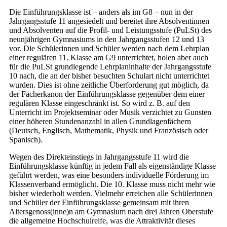
Die Einführungsklasse ist – anders als im G8 – nun in der
Jahrgangsstufe 11 angesiedelt und bereitet ihre Absolventinnen
und Absolventen auf die Profil- und Leistungsstufe (PuLSt) des
neunjährigen Gymnasiums in den Jahrgangsstufen 12 und 13
vor. Die Schülerinnen und Schüler werden nach dem Lehrplan
einer regulären 11. Klasse am G9 unterrichtet, holen aber auch
für die PuLSt grundlegende Lehrplaninhalte der Jahrgangsstufe
10 nach, die an der bisher besuchten Schulart nicht unterrichtet
wurden. Dies ist ohne zeitliche Überforderung gut möglich, da
der Fächerkanon der Einführungsklasse gegenüber dem einer
regulären Klasse eingeschränkt ist. So wird z. B. auf den
Unterricht im Projektseminar oder Musik verzichtet zu Gunsten
einer höheren Stundenanzahl in allen Grundlagenfächern
(Deutsch, Englisch, Mathematik, Physik und Französisch oder
Spanisch).
Wegen des Direkteinstiegs in Jahrgangsstufe 11 wird die
Einführungsklasse künftig in jedem Fall als eigenständige Klasse
geführt werden, was eine besonders individuelle Förderung im
Klassenverband ermöglicht. Die 10. Klasse muss nicht mehr wie
bisher wiederholt werden. Vielmehr erreichen alle Schülerinnen
und Schüler der Einführungsklasse gemeinsam mit ihren
Altersgenoss(inne)n am Gymnasium nach drei Jahren Oberstufe
die allgemeine Hochschulreife, was die Attraktivität dieses