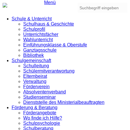
Menü
Schule & Unterricht
Schulhaus & Geschichte
Schulprofil
Unterrichtsfächer
Wahlunterricht
Einführungsklasse & Oberstufe
Ganztagsschule
Bibliothek
Schulgemeinschaft
Schulleitung
Schülermitverantwortung
Elternbeirat
Verwaltung
Förderverein
Absolventenverband
Studienseminar
Dienststelle des Ministerialbeauftragten
Förderung & Beratung
Förderangebote
Wo finde ich Hilfe?
Schulpsychologie
Schulberatung