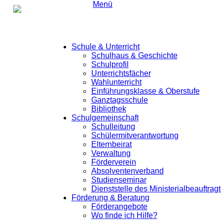
Menü
Schule & Unterricht
Schulhaus & Geschichte
Schulprofil
Unterrichtsfächer
Wahlunterricht
Einführungsklasse & Oberstufe
Ganztagsschule
Bibliothek
Schulgemeinschaft
Schulleitung
Schülermitverantwortung
Elternbeirat
Verwaltung
Herzlich willkommen
Förderverein
Absolventenverband
am Hans-Leinberger-
Studienseminar
Dienststelle des Ministerialbeauftrag
Gymnasium
Förderung & Beratung
Förderangebote
Wo finde ich Hilfe?