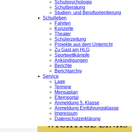
Schulpsychologie
Schulberatung
Studien- und Berufsorientierung
Schulleben
Fahrten
Konzerte
Theater
Schülerzeitung
Projekte aus dem Unterricht
Zu Gast am HLG
Sportwettkämpfe
Ankündigungen
Berichte
Weitere Berichte
Berichtarchiv
Service
Lage
Veranstaltungen, Projekte, Wet
Termine
Mensaplan
Elternportal
Anmeldung 5. Klasse
Anmeldung Einführungsklasse
Impressum
Datenschutzerklärung
WICHTIGE LINKS