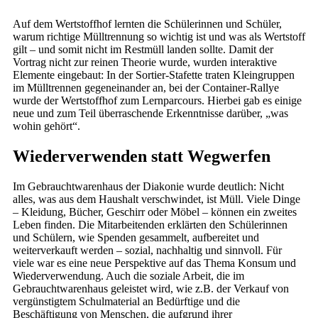
Auf dem Wertstoffhof lernten die Schülerinnen und Schüler,
warum richtige Mülltrennung so wichtig ist und was als Wertstoff
gilt – und somit nicht im Restmüll landen sollte. Damit der
Vortrag nicht zur reinen Theorie wurde, wurden interaktive
Elemente eingebaut: In der Sortier-Stafette traten Kleingruppen
im Mülltrennen gegeneinander an, bei der Container-Rallye
wurde der Wertstoffhof zum Lernparcours. Hierbei gab es einige
neue und zum Teil überraschende Erkenntnisse darüber, „was
wohin gehört“.
Wiederverwenden statt Wegwerfen
Im Gebrauchtwarenhaus der Diakonie wurde deutlich: Nicht
alles, was aus dem Haushalt verschwindet, ist Müll. Viele Dinge
– Kleidung, Bücher, Geschirr oder Möbel – können ein zweites
Leben finden. Die Mitarbeitenden erklärten den Schülerinnen
und Schülern, wie Spenden gesammelt, aufbereitet und
weiterverkauft werden – sozial, nachhaltig und sinnvoll. Für
viele war es eine neue Perspektive auf das Thema Konsum und
Wiederverwendung. Auch die soziale Arbeit, die im
Gebrauchtwarenhaus geleistet wird, wie z.B. der Verkauf von
vergünstigtem Schulmaterial an Bedürftige und die
Beschäftigung von Menschen, die aufgrund ihrer