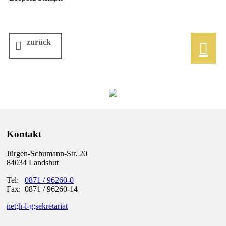
zurück

Kontakt
Jürgen-Schumann-Str. 20
84034 Landshut
Tel:
0871 / 96260-0
Fax: 0871 / 96260-14
net;h-l-g;sekretariat