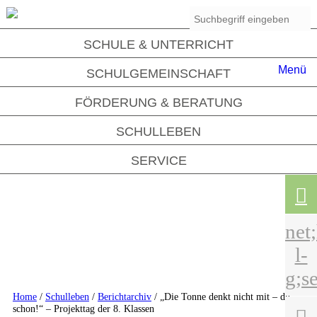
SCHULE & UNTERRICHT
Menü
SCHULGEMEINSCHAFT
FÖRDERUNG & BERATUNG
SCHULLEBEN

SERVICE

net
l-
g;se
Home
/
Schulleben
/
Berichtarchiv
/ „Die Tonne denkt nicht mit – du
schon!“ – Projekttag der 8. Klassen